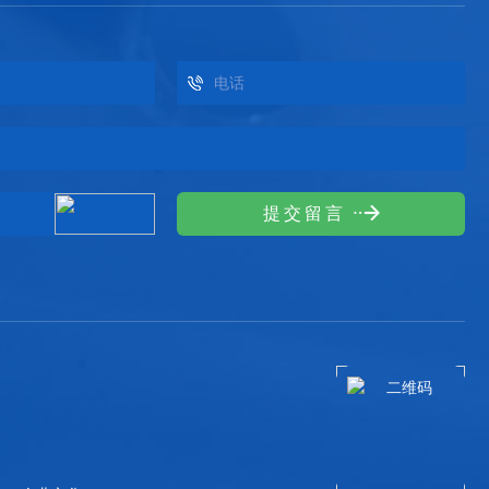
提
交
留
言