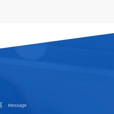
言
Message